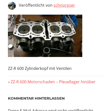
Veröffentlicht von
schnorpser
ZZ-R 600 Zylinderkopf mit Ventilen
Beitragsnavigation
Vorheriger
ZZ-R 600 Motorschaden – Pleuellager hinüber
Beitrag:
KOMMENTAR HINTERLASSEN
Deine E-Mail-Adresse wird nicht veröffentlicht.