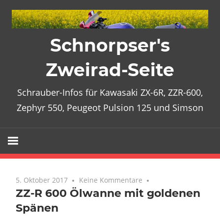
Zum
Inhalt
springen
Schnorpser's
Zweirad-Seite
Schrauber-Infos für Kawasaki ZX-6R, ZZR-600,
Zephyr 550, Peugeot Pulsion 125 und Simson
5. Oktober 2017
Keine Kommentare
ZZ-R 600 Ölwanne mit goldenen
Spänen