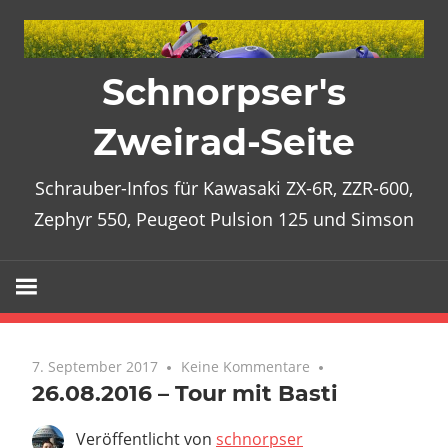
Zum
Inhalt
springen
Schnorpser's
Zweirad-Seite
Schrauber-Infos für Kawasaki ZX-6R, ZZR-600,
Zephyr 550, Peugeot Pulsion 125 und Simson
7. September 2017
Keine Kommentare
26.08.2016 – Tour mit Basti
Veröffentlicht von
schnorpser