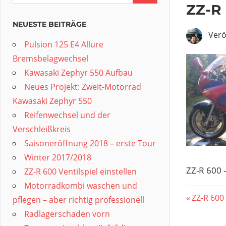
ZZ-R 
NEUESTE BEITRÄGE
Verö
Pulsion 125 E4 Allure
Bremsbelagwechsel
Kawasaki Zephyr 550 Aufbau
Neues Projekt: Zweit-Motorrad
Kawasaki Zephyr 550
Reifenwechsel und der
Verschleißkreis
Saisoneröffnung 2018 – erste Tour
Winter 2017/2018
ZZ-R 600 
ZZ-R 600 Ventilspiel einstellen
Motorradkombi waschen und
Beitr
Vorherig
ZZ-R 600
pflegen – aber richtig professionell
Beitrag:
Radlagerschaden vorn