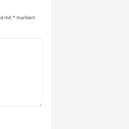
nd mit
*
markiert