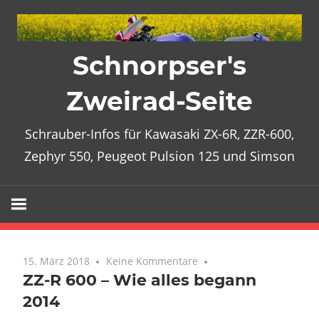
Zum
Inhalt
springen
Schnorpser's
Zweirad-Seite
Schrauber-Infos für Kawasaki ZX-6R, ZZR-600,
Zephyr 550, Peugeot Pulsion 125 und Simson
15. März 2018
Keine Kommentare
ZZ-R 600 – Wie alles begann
2014