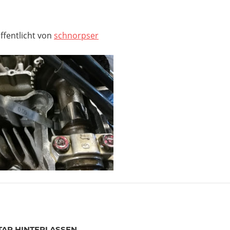
ffentlicht von
schnorpser
agsnavigation
er
AR HINTERLASSEN