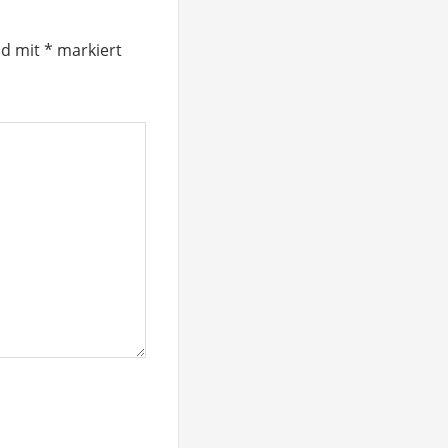
nd mit
*
markiert