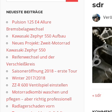
sdr
NEUESTE BEITRÄGE
Verö
Pulsion 125 E4 Allure
Bremsbelagwechsel
Kawasaki Zephyr 550 Aufbau
Neues Projekt: Zweit-Motorrad
Kawasaki Zephyr 550
Reifenwechsel und der
Verschleißkreis
Saisoneröffnung 2018 – erste Tour
Winter 2017/2018
ZZ-R 600 Ventilspiel einstellen
Motorradkombi waschen und
Beitr
Vorherig
sdr
pflegen – aber richtig professionell
Beitrag:
Radlagerschaden vorn
KOMMENT